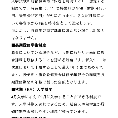
入学試験の総合得点最上位者を特待生として認定する
制度です。特待生は、1年次授業料の半額（前期分15万
円、後期分15万円）が免除されます。各入試日程にお
いて各専攻から1名を特待生として認定します。
※ただし、特待生の認定基準に満たない場合は対象と
はなりません。
■長期履修学生制度
職業についている場合など、長期にわたり計画的に教
育課程を履修することを認める制度です。新入生、1年
次生において申請することで最大4年間まで認められ
ます。授業料・施設設備資金は修業年限分の総額を長
期履修期間の年数で割った金額となります。
■秋期（9月）入学制度
4月入学に加えて9月に入学することができる制度で
す。入学時期を選択できるため、社会人や留学生が履
修時期を調整しやすい環境が整っています。