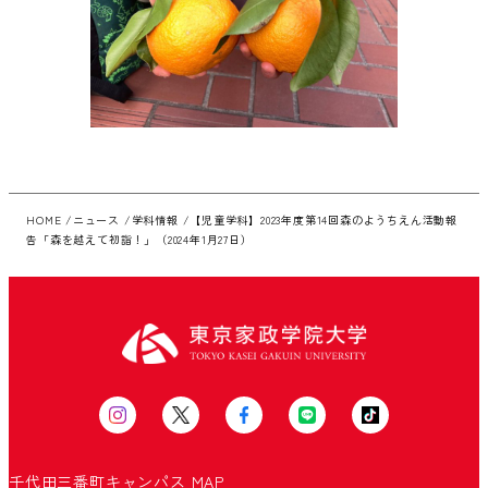
HOME
ニュース
学科情報
【児童学科】2023年度第14回森のようちえん活動報
告「森を越えて初詣！」（2024年1月27日）
千代田三番町キャンパス
MAP