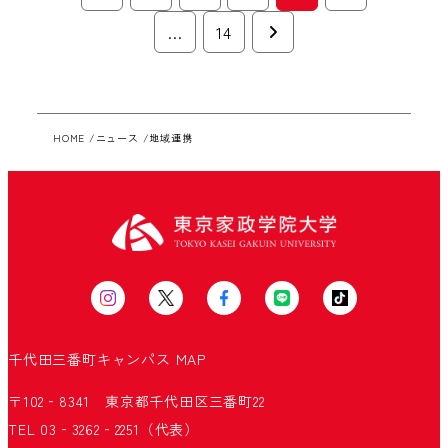
稿
…
14
の
ペ
ー
HOME
ニュース
地域連携
ジ
送
り
千代田三番町キャンパス
MAP
〒102‐8341 東京都千代田区三番町22
TEL 03‐3262‐2251（代表）