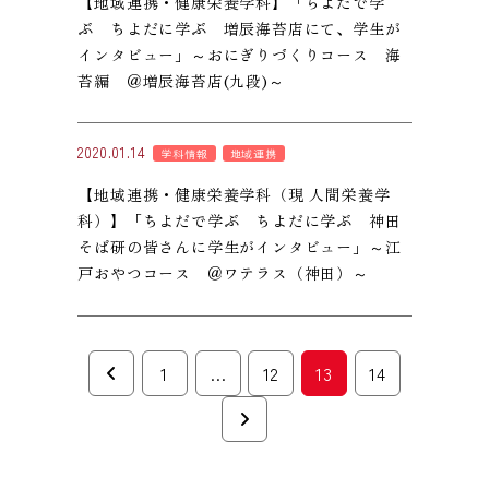
【地域連携・健康栄養学科】「ちよだで学
ぶ ちよだに学ぶ 増辰海苔店にて、学生が
インタビュー」～おにぎりづくりコース 海
苔編 ＠増辰海苔店(九段)～
2020.01.14
学科情報
地域連携
【地域連携・健康栄養学科（現 人間栄養学
科）】「ちよだで学ぶ ちよだに学ぶ 神田
そば研の皆さんに学生がインタビュー」～江
戸おやつコース ＠ワテラス（神田）～
投
1
…
12
13
14
稿
の