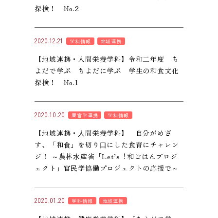
探検！ No.2
2020.12.21
学科情報
地域連携
【地域連携・人間栄養学科】令和二年度 ち
よだで学ぶ ちよだに学ぶ 学生の和食文化
探検！ No.1
2020.10.20
産官学連携
学科情報
【地域連携・⼈間栄養学科】 自分がめざ
す、「和⾷」を切り⼝にした食育にチャレン
ジ！ ～農林⽔産省「Let’s︕和ごはんプロジ
ェクト」官⺠学協働プロジェクトの応援で～
2020.01.20
学科情報
地域連携