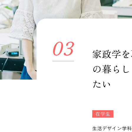
03
家政学を
の暮らし
たい
在学生
生活デザイン学科